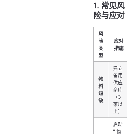
1. 常见风
险与应对
风
险
应对
类
措施
型
建立
备用
物
供应
料
商库
短
（3
缺
家以
上）
启动
" 物