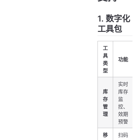
1. 数字化
工具包
工
具
功能
类
型
实时
库
库存
存
监
管
控、
理
效期
预警
移
扫码