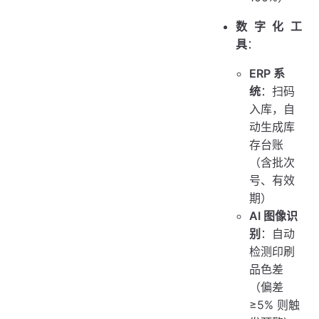
数字化工
具
：
ERP 系
统
：扫码
入库，自
动生成库
存台账
（含批次
号、有效
期）
AI 图像识
别
：自动
检测印刷
品色差
（偏差
≥5% 则触