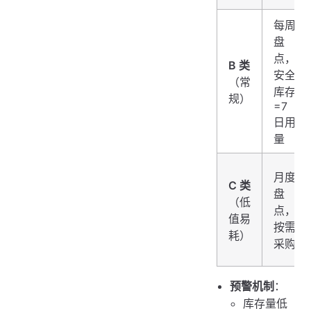
每周
盘
点，
B 类
安全
（常
库存
规）
=7
日用
量
月度
C 类
盘
（低
点，
值易
按需
耗）
采购
预警机制
：
库存量低