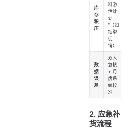
料激
库
活计
存
划
积
"（如
压
捆绑
促
销）
双人
数
复核
据
+ 月
误
度系
差
统校
准
2. 应急补
货流程