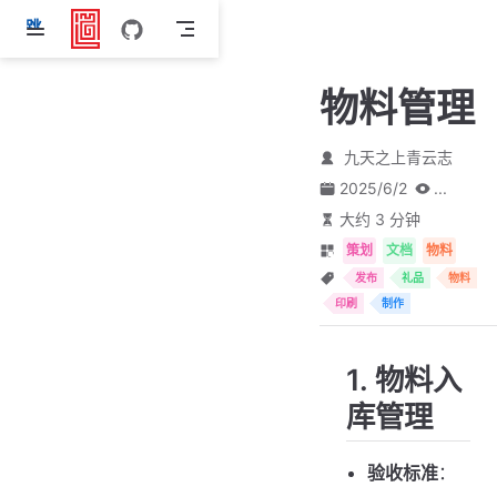
跳
至
主
物料管理
要
內
容
九天之上青云志
2025/6/2
...
大约 3 分钟
策划
文档
物料
发布
礼品
物料
印刷
制作
1. 物料入
库管理
验收标准
：