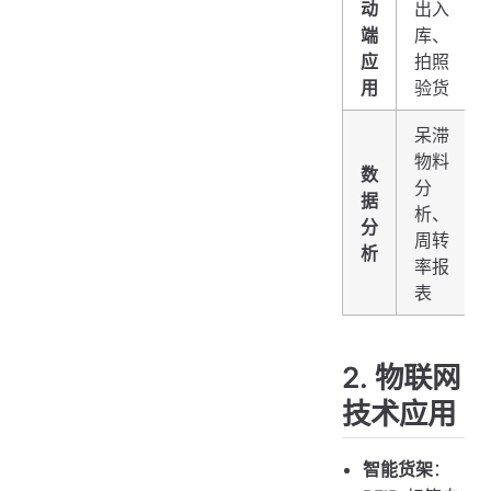
动
出入
端
库、
应
拍照
用
验货
呆滞
物料
数
分
据
析、
分
周转
析
率报
表
2. 物联网
技术应用
智能货架
：