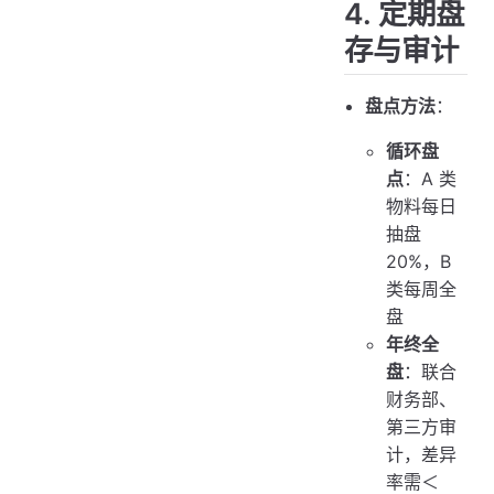
4. 定期盘
存与审计
盘点方法
：
循环盘
点
：A 类
物料每日
抽盘
20%，B
类每周全
盘
年终全
盘
：联合
财务部、
第三方审
计，差异
率需＜