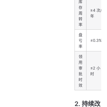
库
存
≥4 次/
周
年
转
率
盘
≤0.3%
亏
率
领
用
审
≤2 小
批
时
时
效
2. 持续改