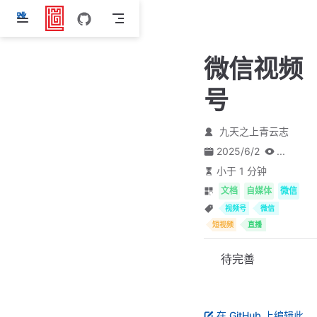
跳
至
主
微信视频
要
內
号
容
九天之上青云志
2025/6/2
...
小于 1 分钟
文档
自媒体
微信
视频号
微信
短视频
直播
待完善
在 GitHub 上编辑此